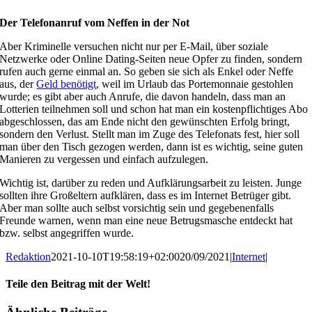
Der Telefonanruf vom Neffen in der Not
Aber Kriminelle versuchen nicht nur per E-Mail, über soziale
Netzwerke oder Online Dating-Seiten neue Opfer zu finden, sondern
rufen auch gerne einmal an. So geben sie sich als Enkel oder Neffe
aus, der
Geld benötigt
, weil im Urlaub das Portemonnaie gestohlen
wurde; es gibt aber auch Anrufe, die davon handeln, dass man an
Lotterien teilnehmen soll und schon hat man ein kostenpflichtiges Abo
abgeschlossen, das am Ende nicht den gewünschten Erfolg bringt,
sondern den Verlust. Stellt man im Zuge des Telefonats fest, hier soll
man über den Tisch gezogen werden, dann ist es wichtig, seine guten
Manieren zu vergessen und einfach aufzulegen.
Wichtig ist, darüber zu reden und Aufklärungsarbeit zu leisten. Junge
sollten ihre Großeltern aufklären, dass es im Internet Betrüger gibt.
Aber man sollte auch selbst vorsichtig sein und gegebenenfalls
Freunde warnen, wenn man eine neue Betrugsmasche entdeckt hat
bzw. selbst angegriffen wurde.
Redaktion
2021-10-10T19:58:19+02:00
20/09/2021
|
Internet
|
Teile den Beitrag mit der Welt!
Facebook
Twitter
Reddit
LinkedIn
WhatsApp
Tumblr
Pinterest
Vk
E-