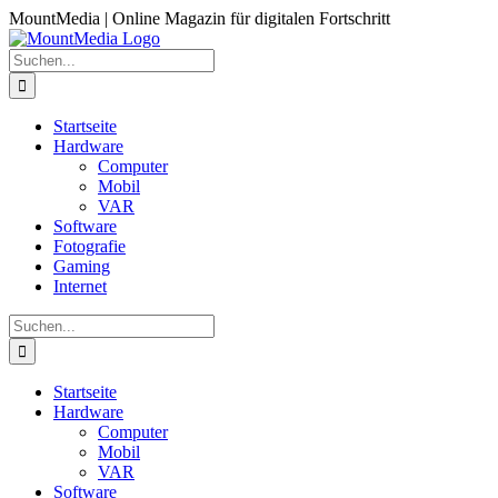
Zum
MountMedia | Online Magazin für digitalen Fortschritt
Inhalt
springen
Suche
nach:
Startseite
Hardware
Computer
Mobil
VAR
Software
Fotografie
Gaming
Internet
Suche
nach:
Startseite
Hardware
Computer
Mobil
VAR
Software