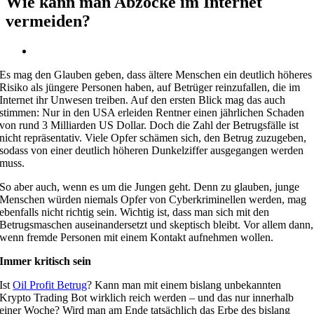
Wie kann man Abzocke im Internet
vermeiden?
Zeige
grösseres
Es mag den Glauben geben, dass ältere Menschen ein deutlich höheres
Bild
Risiko als jüngere Personen haben, auf Betrüger reinzufallen, die im
Internet ihr Unwesen treiben. Auf den ersten Blick mag das auch
stimmen: Nur in den USA erleiden Rentner einen jährlichen Schaden
von rund 3 Milliarden US Dollar. Doch die Zahl der Betrugsfälle ist
nicht repräsentativ. Viele Opfer schämen sich, den Betrug zuzugeben,
sodass von einer deutlich höheren Dunkelziffer ausgegangen werden
muss.
So aber auch, wenn es um die Jungen geht. Denn zu glauben, junge
Menschen würden niemals Opfer von Cyberkriminellen werden, mag
ebenfalls nicht richtig sein. Wichtig ist, dass man sich mit den
Betrugsmaschen auseinandersetzt und skeptisch bleibt. Vor allem dann,
wenn fremde Personen mit einem Kontakt aufnehmen wollen.
Immer kritisch sein
Ist
Oil Profit Betrug
? Kann man mit einem bislang unbekannten
Krypto Trading Bot wirklich reich werden – und das nur innerhalb
einer Woche? Wird man am Ende tatsächlich das Erbe des bislang