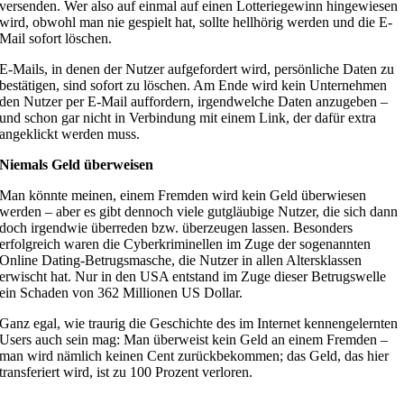
versenden. Wer also auf einmal auf einen Lotteriegewinn hingewiesen
wird, obwohl man nie gespielt hat, sollte hellhörig werden und die E-
Mail sofort löschen.
E-Mails, in denen der Nutzer aufgefordert wird, persönliche Daten zu
bestätigen, sind sofort zu löschen. Am Ende wird kein Unternehmen
den Nutzer per E-Mail auffordern, irgendwelche Daten anzugeben –
und schon gar nicht in Verbindung mit einem Link, der dafür extra
angeklickt werden muss.
Niemals Geld überweisen
Man könnte meinen, einem Fremden wird kein Geld überwiesen
werden – aber es gibt dennoch viele gutgläubige Nutzer, die sich dann
doch irgendwie überreden bzw. überzeugen lassen. Besonders
erfolgreich waren die Cyberkriminellen im Zuge der sogenannten
Online Dating-Betrugsmasche, die Nutzer in allen Altersklassen
erwischt hat. Nur in den USA entstand im Zuge dieser Betrugswelle
ein Schaden von 362 Millionen US Dollar.
Ganz egal, wie traurig die Geschichte des im Internet kennengelernten
Users auch sein mag: Man überweist kein Geld an einem Fremden –
man wird nämlich keinen Cent zurückbekommen; das Geld, das hier
transferiert wird, ist zu 100 Prozent verloren.