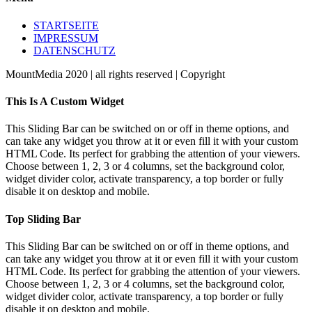
STARTSEITE
IMPRESSUM
DATENSCHUTZ
MountMedia 2020 | all rights reserved | Copyright
Facebook
Twitter
Instagram
Pinterest
Toggle
This Is A Custom Widget
Sliding
Bar
This Sliding Bar can be switched on or off in theme options, and
Area
can take any widget you throw at it or even fill it with your custom
HTML Code. Its perfect for grabbing the attention of your viewers.
Choose between 1, 2, 3 or 4 columns, set the background color,
widget divider color, activate transparency, a top border or fully
disable it on desktop and mobile.
Top Sliding Bar
This Sliding Bar can be switched on or off in theme options, and
can take any widget you throw at it or even fill it with your custom
HTML Code. Its perfect for grabbing the attention of your viewers.
Choose between 1, 2, 3 or 4 columns, set the background color,
widget divider color, activate transparency, a top border or fully
disable it on desktop and mobile.