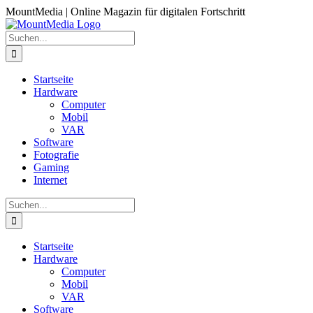
Zum
MountMedia | Online Magazin für digitalen Fortschritt
Inhalt
springen
Suche
nach:
Startseite
Hardware
Computer
Mobil
VAR
Software
Fotografie
Gaming
Internet
Suche
nach:
Startseite
Hardware
Computer
Mobil
VAR
Software