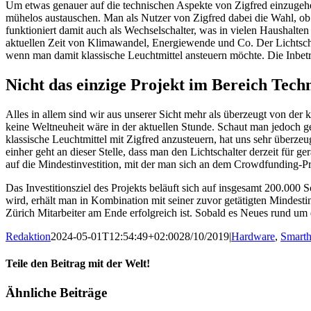
Um etwas genauer auf die technischen Aspekte von Zigfred einzugehe
mühelos austauschen. Man als Nutzer von Zigfred dabei die Wahl, ob m
funktioniert damit auch als Wechselschalter, was in vielen Haushalten
aktuellen Zeit von Klimawandel, Energiewende und Co. Der Lichtschalt
wenn man damit klassische Leuchtmittel ansteuern möchte. Die Inbetrie
Nicht das einzige Projekt im Bereich Tech
Alles in allem sind wir aus unserer Sicht mehr als überzeugt von der
keine Weltneuheit wäre in der aktuellen Stunde. Schaut man jedoch gen
klassische Leuchtmittel mit Zigfred anzusteuern, hat uns sehr überz
einher geht an dieser Stelle, dass man den Lichtschalter derzeit für 
auf die Mindestinvestition, mit der man sich an dem Crowdfunding-Pr
Das Investitionsziel des Projekts beläuft sich auf insgesamt 200.000
wird, erhält man in Kombination mit seiner zuvor getätigten Mindest
Zürich Mitarbeiter am Ende erfolgreich ist. Sobald es Neues rund um
Redaktion
2024-05-01T12:54:49+02:00
28/10/2019
|
Hardware
,
Smart
Teile den Beitrag mit der Welt!
Facebook
Twitter
Reddit
LinkedIn
WhatsApp
Tumblr
Pinterest
Vk
E-
Ähnliche Beiträge
Mail