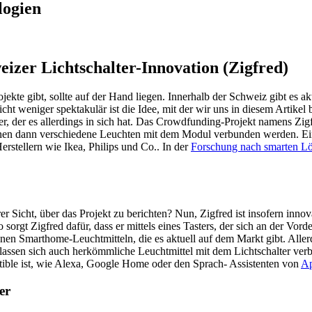
logien
izer Lichtschalter-Innovation (Zigfred)
kte gibt, sollte auf der Hand liegen. Innerhalb der Schweiz gibt es ak
cht weniger spektakulär ist die Idee, mit der wir uns in diesem Artike
er, der es allerdings in sich hat. Das Crowdfunding-Projekt namens Zig
nen dann verschiedene Leuchten mit dem Modul verbunden werden. Ein 
stellern wie Ikea, Philips und Co.. In der
Forschung nach smarten L
icht, über das Projekt zu berichten? Nun, Zigfred ist insofern innovati
rgt Zigfred dafür, dass er mittels eines Tasters, der sich an der Vorde
denen Smarthome-Leuchtmitteln, die es aktuell auf dem Markt gibt. Alle
assen sich auch herkömmliche Leuchtmittel mit dem Lichtschalter verb
tible ist, wie Alexa, Google Home oder den Sprach- Assistenten von
Ap
er