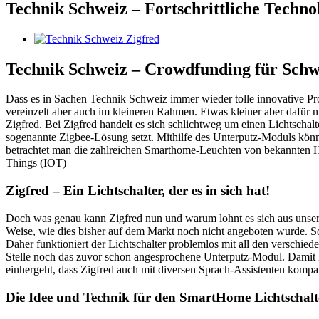
Technik Schweiz – Fortschrittliche Techno
Zeige
grösseres
Bild
Technik Schweiz – Crowdfunding für Schwe
Dass es in Sachen Technik Schweiz immer wieder tolle innovative Proje
vereinzelt aber auch im kleineren Rahmen. Etwas kleiner aber dafür ni
Zigfred. Bei Zigfred handelt es sich schlichtweg um einen Lichtschalt
sogenannte Zigbee-Lösung setzt. Mithilfe des Unterputz-Moduls kön
betrachtet man die zahlreichen Smarthome-Leuchten von bekannten Her
Things (IOT)
Zigfred – Ein Lichtschalter, der es in sich hat!
Doch was genau kann Zigfred nun und warum lohnt es sich aus unserer S
Weise, wie dies bisher auf dem Markt noch nicht angeboten wurde. So so
Daher funktioniert der Lichtschalter problemlos mit all den verschie
Stelle noch das zuvor schon angesprochene Unterputz-Modul. Damit l
einhergeht, dass Zigfred auch mit diversen Sprach-Assistenten kompa
Die Idee und Technik für den SmartHome Lichtschalt