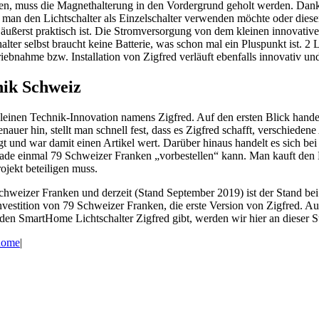
n, muss die Magnethalterung in den Vordergrund geholt werden. Dank 
an den Lichtschalter als Einzelschalter verwenden möchte oder diesen 
 äußerst praktisch ist. Die Stromversorgung von dem kleinen innovativen 
er selbst braucht keine Batterie, was schon mal ein Pluspunkt ist. 2 L
bnahme bzw. Installation von Zigfred verläuft ebenfalls innovativ und l
nik Schweiz
 kleinen Technik-Innovation namens Zigfred. Auf den ersten Blick handel
auer hin, stellt man schnell fest, dass es Zigfred schafft, verschiede
eugt und war damit einen Artikel wert. Darüber hinaus handelt es sich
gerade einmal 79 Schweizer Franken „vorbestellen“ kann. Man kauft den 
ojekt beteiligen muss.
 Schweizer Franken und derzeit (Stand September 2019) ist der Stand bei
investition von 79 Schweizer Franken, die erste Version von Zigfred. A
 den SmartHome Lichtschalter Zigfred gibt, werden wir hier an dieser 
home
|